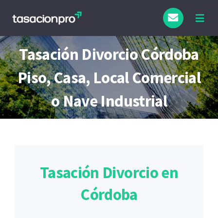
Saltar
al
Togg
Navig
contenido
Tipo de Inmueble
Tasación Divorcio Córdoba
Piso, Casa, Local Comercial
Finalidad
o Nave Industrial
Blog
Tasación Divorcio en
Córdoba