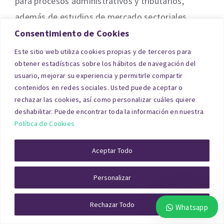
para procesos administrativos y tributarios,
además de estudios de mercado sectoriales.
Consentimiento de Cookies
Puede solicitar presupuesto para la
tasación de
Este sitio web utiliza cookies propias y de terceros para
activos de empresas en Córdoba
para divorcio a
obtener estadísticas sobre los hábitos de navegación del
través de nuestro formulario.
usuario, mejorar su experiencia y permitirle compartir
contenidos en redes sociales. Usted puede aceptar o
rechazar las cookies, así como personalizar cuáles quiere
Factores clave en la
deshabilitar. Puede encontrar toda la información en nuestra
tasación de divorcio en
Política de Cookies
Córdoba
Aceptar Todo
Personalizar
Más allá del tipo de inmueble, una tasación de
divorcio en Córdoba debe cumplir con una serie
Rechazar Todo
Whatsapp
de aspectos esenciales: