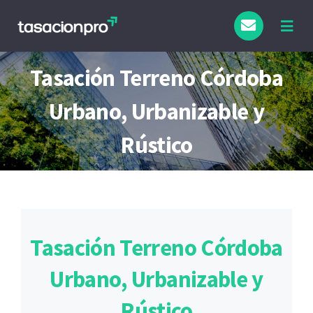
Saltar
al
Togg
Navig
contenido
Tipo de Inmueble
Tasación Terreno Córdoba
Urbano, Urbanizable y
Finalidad
Rústico
Blog
Tasación Terreno Córdoba
Urbano, Urbanizable y
Rústico