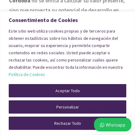
Córdoba
no se limita a calcular su valor presente,
sino que proyecta su potencial de desarrollo en
función de la normativa aplicable.
Consentimiento de Cookies
Este sitio web utiliza cookies propias y de terceros para
obtener estadísticas sobre los hábitos de navegación del
usuario, mejorar su experiencia y permitirle compartir
contenidos en redes sociales. Usted puede aceptar o
rechazar las cookies, así como personalizar cuáles quiere
deshabilitar. Puede encontrar toda la información en nuestra
Política de Cookies
Aceptar Todo
Personalizar
En este caso, el tasador analiza si es posible
transformarlo en suelo urbano, qué limitaciones
Rechazar Todo
Whatsapp
existen y cómo se comparan los precios con otros