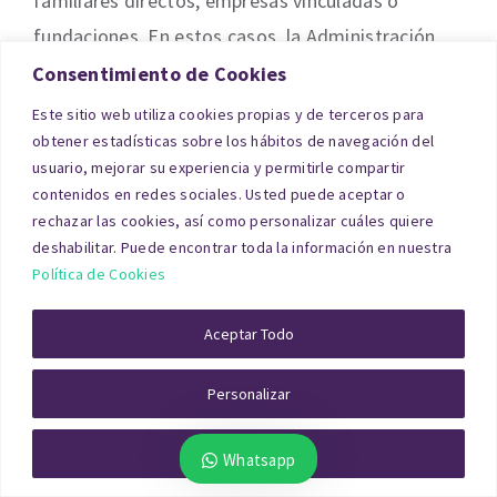
familiares directos, empresas vinculadas o
fundaciones. En estos casos, la Administración
exige declarar el valor real del bien donado, y para
Consentimiento de Cookies
ello se debe aportar un
informe de tasación
Este sitio web utiliza cookies propias y de terceros para
oficial
emitido por un técnico competente.
obtener estadísticas sobre los hábitos de navegación del
usuario, mejorar su experiencia y permitirle compartir
contenidos en redes sociales. Usted puede aceptar o
El valor determinado en la tasación servirá de
rechazar las cookies, así como personalizar cuáles quiere
base para calcular el
Impuesto sobre
deshabilitar. Puede encontrar toda la información en nuestra
Donaciones
, que varía según la comunidad
Política de Cookies
autónoma, el grado de parentesco entre donante
Aceptar Todo
y donatario, y la existencia de bonificaciones
fiscales. Una tasación mal realizada o no
Personalizar
documentada puede implicar que Hacienda
aplique una comprobación de valores, imponiendo
Rechazar Todo
Whatsapp
una liquidación superior a la esperada. Por eso es