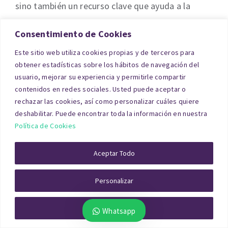
sino también un recurso clave que ayuda a la
toma de decisiones en procesos que requieren un
Consentimiento de Cookies
análisis técnico detallado.
Este sitio web utiliza cookies propias y de terceros para
obtener estadísticas sobre los hábitos de navegación del
Valoración Contable
usuario, mejorar su experiencia y permitirle compartir
contenidos en redes sociales. Usted puede aceptar o
rechazar las cookies, así como personalizar cuáles quiere
La valoración contable de los activos
deshabilitar. Puede encontrar toda la información en nuestra
inmobiliarios de una empresa es un paso
Política de Cookies
imprescindible para que los balances reflejen la
realidad económica de la organización. En
Aceptar Todo
Córdoba contamos con una amplia experiencia en
Personalizar
la realización de informes de tasación de activos
con fines contables.
Rechazar Todo
Whatsapp
Un informe de este tipo requiere un análisis