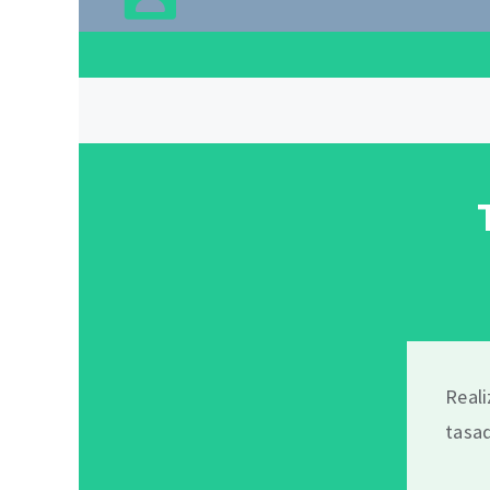
Real
tasad