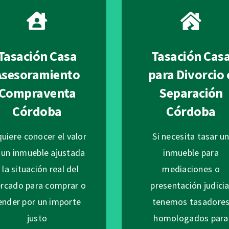
Tasación Casa
Tasación Cas
Asesoramiento
para Divorcio 
Compraventa
Separación
Córdoba
Córdoba
quiere conocer el valor
Si necesita tasar u
 un inmueble ajustada
inmueble para
 la situación real del
mediaciones o
rcado para comprar o
presentación judicia
ender por un importe
tenemos tasadore
justo
homologados para