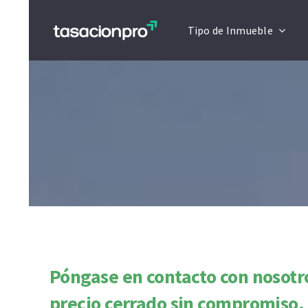
Saltar
Tipo de Inmueble
al
contenido
Póngase en contacto con nosotro
precio cerrado sin compromiso.