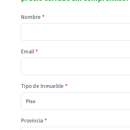
Formulario
Nombre
*
2026
Email
*
Tipo de Inmueble
*
Provincia
*