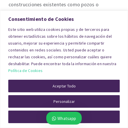
construcciones existentes como pozos o
almacenes.
Consentimiento de Cookies
Este sitio web utiliza cookies propias y de terceros para
obtener estadísticas sobre los hábitos de navegación del
usuario, mejorar su experiencia y permitirle compartir
contenidos en redes sociales. Usted puede aceptar o
rechazar las cookies, así como personalizar cuáles quiere
deshabilitar. Puede encontrar toda la información en nuestra
Política de Cookies
Aceptar Todo
Un informe técnico de
tasación de finca rústica
en Córdoba
garantiza un valor justo y realista del
Personalizar
terreno, evitando sobrevaloraciones.
Rechazar Todo
Whatsapp
En zonas rurales de Córdoba, este tipo de