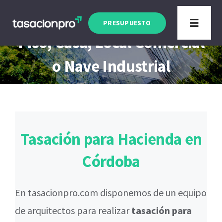
Saltar
Tasación Hacienda Córdoba
al
PRESUPUESTO
Toggle
Piso, Casa, Local Comercial
contenido
Navigat
Tipo de Inmueble
o Nave Industrial
Finalidad
Blog
Tasación para Hacienda en
Córdoba
En tasacionpro.com disponemos de un equipo
de arquitectos para realizar
tasación para