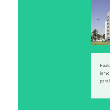
Reali
inmo
para 