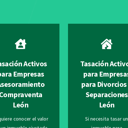
asación Activos
Tasación Activ
para Empresas
para Empresa
Asesoramiento
para Divorcios
Compraventa
Separaciones
León
León
quiere conocer el valor
Si necesita tasar u
 un inmueble ajustada
inmueble para