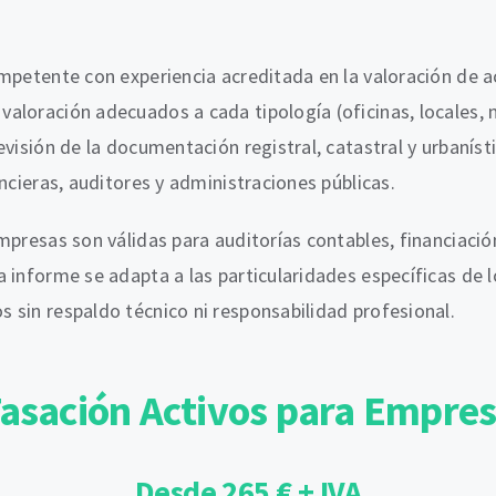
mpetente con experiencia acreditada en la valoración de ac
loración adecuados a cada tipología (oficinas, locales, na
evisión de la documentación registral, catastral y urbanís
ncieras, auditores y administraciones públicas.
mpresas son válidas para auditorías contables, financiación
 informe se adapta a las particularidades específicas de l
 sin respaldo técnico ni responsabilidad profesional.
Tasación Activos para Empre
Desde 265 € + IVA