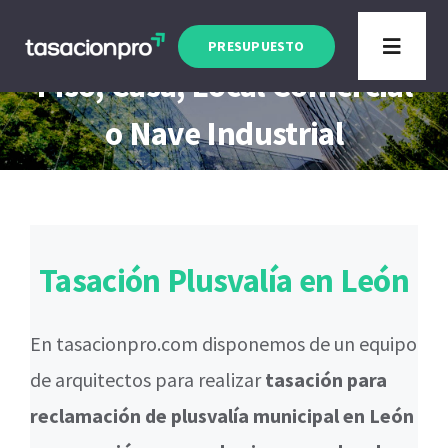
Saltar
Tasación Plusvalía León
al
PRESUPUESTO
Toggle
Piso, Casa, Local Comercial
contenido
Navigat
Tipo de Inmueble
o Nave Industrial
Finalidad
Blog
Tasación Plusvalía en León
En tasacionpro.com disponemos de un equipo
de arquitectos para realizar
tasación para
reclamación de plusvalía municipal en León