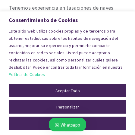
Tenemos experiencia en tasaciones de naves
industriales en Onzonilla (Onzonilla/León);
Consentimiento de Cookies
Trobajo del Cerecedo (León); Villadangos
Este sitio web utiliza cookies propias y de terceros para
(Villadangos del Páramo); Camponaraya
obtener estadísticas sobre los hábitos de navegación del
usuario, mejorar su experiencia y permitirle compartir
(Camponaraya); El Bierzo (Ponferrada); Polígono
contenidos en redes sociales. Usted puede aceptar o
de La Llanada (León); Cistierna (Cistierna);
rechazar las cookies, así como personalizar cuáles quiere
Astorga (Astorga); Sahagún (Sahagún); La Bañeza
deshabilitar. Puede encontrar toda la información en nuestra
Política de Cookies
(La Bañeza) entre otros.
Aceptar Todo
Solar o Terreno en León
Personalizar
En el caso de solares o terrenos, toda la
valoración recae sobre el suelo, lo que exige un
Rechazar Todo
Whatsapp
análisis exhaustivo de su clasificación urbanística,