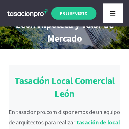
Saltar
Tasación Local Comercial
al
PRESUPUESTO
Toggle
León Hipoteca y Valor de
contenido
Navigat
Tipo de Inmueble
Mercado
Finalidad
Blog
Tasación Local Comercial
León
En tasacionpro.com disponemos de un equipo
de arquitectos para realizar
tasación de local