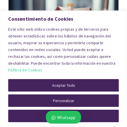
Consentimiento de Cookies
Este sitio web utiliza cookies propias y de terceros para
obtener estadísticas sobre los hábitos de navegación del
usuario, mejorar su experiencia y permitirle compartir
contenidos en redes sociales. Usted puede aceptar o
rechazar las cookies, así como personalizar cuáles quiere
deshabilitar. Puede encontrar toda la información en nuestra
Política de Cookies
El tasador visita el inmueble, mide superficies,
revisa la documentación registral y aplica
Aceptar Todo
métodos de comparación con inmuebles
similares. El resultado permite a la entidad
Personalizar
financiera fijar el importe máximo del préstamo y
Rechazar Todo
Whatsapp
al cliente conocer con transparencia el valor de su