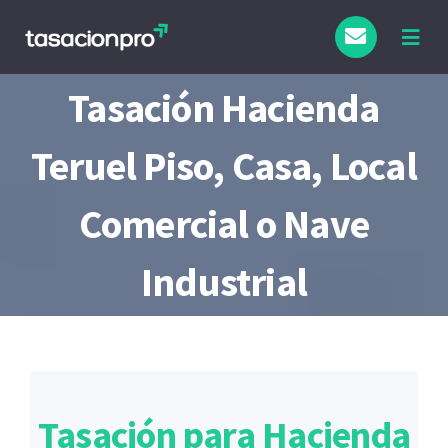
Saltar
al
Togg
Navig
contenido
Tasación Hacienda
Teruel Piso, Casa, Local
Comercial o Nave
Industrial
Tasación para Hacienda