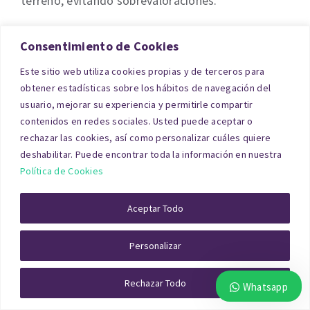
terreno, evitando sobrevaloraciones.
En zonas rurales de Teruel, este tipo de informes
Consentimiento de Cookies
son indispensables para herencias, transmisiones
Este sitio web utiliza cookies propias y de terceros para
o liquidaciones.
obtener estadísticas sobre los hábitos de navegación del
usuario, mejorar su experiencia y permitirle compartir
Tasación de Activos
contenidos en redes sociales. Usted puede aceptar o
rechazar las cookies, así como personalizar cuáles quiere
Inmobiliarios para empresas en
deshabilitar. Puede encontrar toda la información en nuestra
Política de Cookies
Teruel
Aceptar Todo
Las empresas necesitan informes específicos
para justificar el valor de sus activos. Una
Personalizar
tasación para Hacienda de inmuebles
Rechazar Todo
Whatsapp
empresariales en Teruel
incluye oficinas,