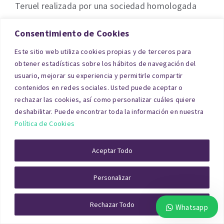
Teruel realizada por una sociedad homologada
por el
Banco de España
.
Consentimiento de Cookies
Este sitio web utiliza cookies propias y de terceros para
obtener estadísticas sobre los hábitos de navegación del
usuario, mejorar su experiencia y permitirle compartir
contenidos en redes sociales. Usted puede aceptar o
rechazar las cookies, así como personalizar cuáles quiere
deshabilitar. Puede encontrar toda la información en nuestra
Política de Cookies
Aceptar Todo
El tasador visita el inmueble, mide superficies,
Personalizar
revisa la documentación registral y aplica
Rechazar Todo
métodos de comparación con inmuebles
Whatsapp
similares. El resultado permite a la entidad