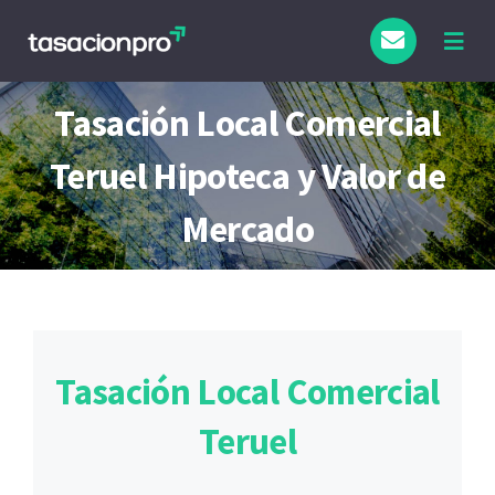
Saltar
al
Togg
Navig
contenido
Tipo de Inmueble
Tasación Local Comercial
Teruel Hipoteca y Valor de
Finalidad
Mercado
Blog
Tasación Local Comercial
Teruel