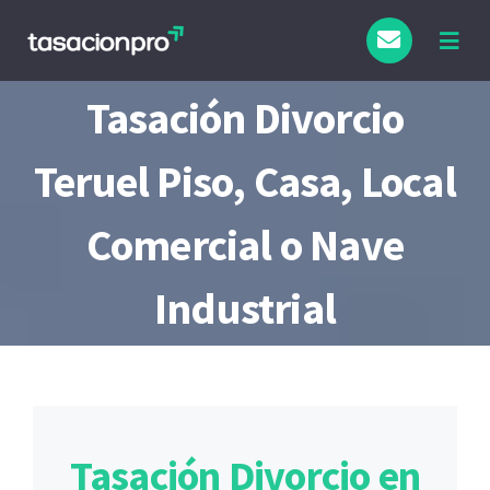
Saltar
al
Togg
Navig
contenido
Tasación Divorcio
Teruel Piso, Casa, Local
Comercial o Nave
Industrial
Tasación Divorcio en