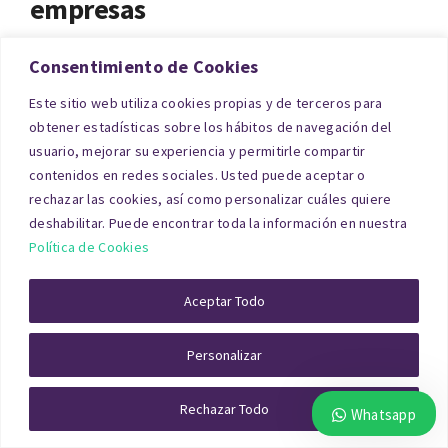
empresas
Consentimiento de Cookies
En divorcios donde existen participaciones
empresariales o inmuebles afectos a una
Este sitio web utiliza cookies propias y de terceros para
obtener estadísticas sobre los hábitos de navegación del
actividad económica, la valoración es más
usuario, mejorar su experiencia y permitirle compartir
compleja. No solo se requiere una tasación de
contenidos en redes sociales. Usted puede aceptar o
inmuebles, sino también una valoración de
rechazar las cookies, así como personalizar cuáles quiere
deshabilitar. Puede encontrar toda la información en nuestra
empresas y activos. Se analizan estados
Política de Cookies
contables, operaciones vinculadas, valoraciones
para procesos administrativos y tributarios,
Aceptar Todo
además de estudios de mercado sectoriales.
Personalizar
Puede solicitar presupuesto para la
tasación de
Rechazar Todo
activos de empresas en Teruel
para divorcio a
Whatsapp
través de nuestro formulario.