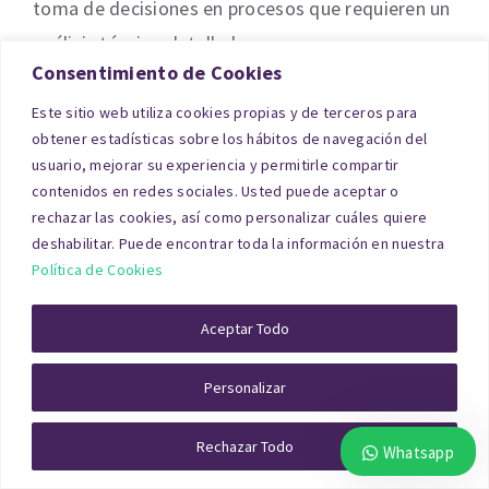
toma de decisiones en procesos que requieren un
análisis técnico detallado.
Consentimiento de Cookies
Valoración Contable
Este sitio web utiliza cookies propias y de terceros para
obtener estadísticas sobre los hábitos de navegación del
usuario, mejorar su experiencia y permitirle compartir
La valoración contable de los activos
contenidos en redes sociales. Usted puede aceptar o
inmobiliarios de una empresa es un paso
rechazar las cookies, así como personalizar cuáles quiere
deshabilitar. Puede encontrar toda la información en nuestra
imprescindible para que los balances reflejen la
Política de Cookies
realidad económica de la organización. En
Badajoz contamos con una amplia experiencia en
Aceptar Todo
la realización de informes de tasación de activos
Personalizar
con fines contables.
Un informe de este tipo requiere un análisis
Rechazar Todo
Whatsapp
exhaustivo que tenga en cuenta factores como el