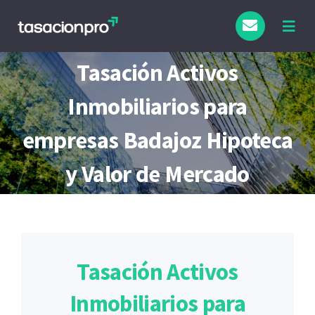
Saltar
al
Togg
Navig
contenido
Tipo de Inmueble
Tasación Activos
Inmobiliarios para
Finalidad
empresas Badajoz Hipoteca
Blog
y Valor de Mercado
Tasación Activos
Inmobiliarios para