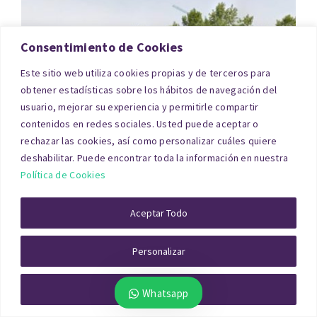
Consentimiento de Cookies
Este sitio web utiliza cookies propias y de terceros para
obtener estadísticas sobre los hábitos de navegación del
usuario, mejorar su experiencia y permitirle compartir
contenidos en redes sociales. Usted puede aceptar o
rechazar las cookies, así como personalizar cuáles quiere
deshabilitar. Puede encontrar toda la información en nuestra
En este caso, el tasador analiza si es posible
Política de Cookies
transformarlo en suelo urbano, qué limitaciones
Aceptar Todo
existen y cómo se comparan los precios con otros
terrenos urbanizables cercanos. Una
tasación
Personalizar
homologada
garantiza que el valor reflejado es
realista y defendible ante cualquier entidad.
Rechazar Todo
Whatsapp