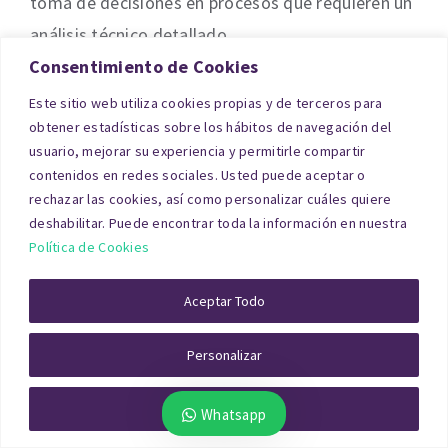
toma de decisiones en procesos que requieren un
análisis técnico detallado.
Consentimiento de Cookies
Valoración Contable
Este sitio web utiliza cookies propias y de terceros para
obtener estadísticas sobre los hábitos de navegación del
usuario, mejorar su experiencia y permitirle compartir
La valoración contable de los activos
contenidos en redes sociales. Usted puede aceptar o
inmobiliarios de una empresa es un paso
rechazar las cookies, así como personalizar cuáles quiere
deshabilitar. Puede encontrar toda la información en nuestra
imprescindible para que los balances reflejen la
Política de Cookies
realidad económica de la organización. En Álava
contamos con una amplia experiencia en la
Aceptar Todo
realización de informes de tasación de activos
con fines contables.
Personalizar
Un informe de este tipo requiere un análisis
Rechazar Todo
Whatsapp
exhaustivo que tenga en cuenta factores como el