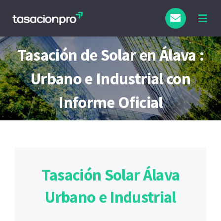
Saltar
al
Togg
Navig
contenido
Tipo de Inmueble
Tasación de Solar en Álava :
Urbano e Industrial con
Finalidad
Informe Oficial
Blog
Tasación Solar Álava
Urbano e Industrial