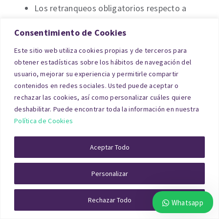
Los retranqueos obligatorios respecto a
viales y colindantes.
Consentimiento de Cookies
La demanda existente en la zona por parte
Este sitio web utiliza cookies propias y de terceros para
obtener estadísticas sobre los hábitos de navegación del
de empresas logísticas, manufactureras o
usuario, mejorar su experiencia y permitirle compartir
tecnológicas.
contenidos en redes sociales. Usted puede aceptar o
rechazar las cookies, así como personalizar cuáles quiere
deshabilitar. Puede encontrar toda la información en nuestra
Política de Cookies
Aceptar Todo
Personalizar
Rechazar Todo
Whatsapp