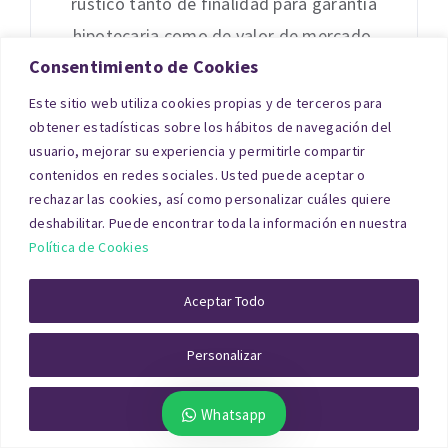
rústico tanto de finalidad para garantía
hipotecaria como de valor de mercado,
Consentimiento de Cookies
mediante Tasación Oficial en Huesca o
profesional, conforme a la Orden ECO
Este sitio web utiliza cookies propias y de terceros para
obtener estadísticas sobre los hábitos de navegación del
805/2003, válida para bancos,
usuario, mejorar su experiencia y permitirle compartir
asesoramiento de compraventa o
contenidos en redes sociales. Usted puede aceptar o
procesos judiciales en todos los barrios
rechazar las cookies, así como personalizar cuáles quiere
deshabilitar. Puede encontrar toda la información en nuestra
de la ciudad de Huesca, como Centro,
Política de Cookies
Casco Antiguo, San José, Santo Domingo
y San Martín, Perpetuo Socorro,
Aceptar Todo
Personalizar
Rechazar Todo
Whatsapp