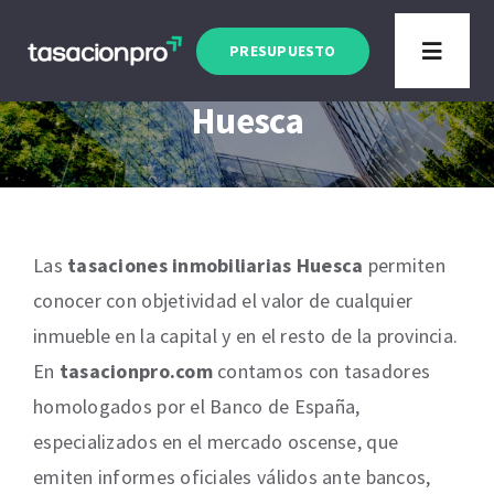
Saltar
al
PRESUPUESTO
Tasaciones Inmobiliarias
Toggle
contenido
Navigat
Huesca
Tipo de Inmueble
Finalidad
Blog
Las
tasaciones inmobiliarias Huesca
permiten
conocer con objetividad el valor de cualquier
inmueble en la capital y en el resto de la provincia.
En
tasacionpro.com
contamos con tasadores
homologados por el Banco de España,
especializados en el mercado oscense, que
emiten informes oficiales válidos ante bancos,