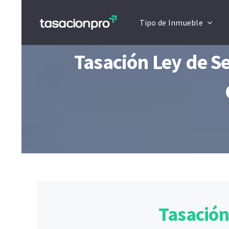
Saltar
Tipo de Inmueble
al
contenido
Tasación Ley de S
Tasación