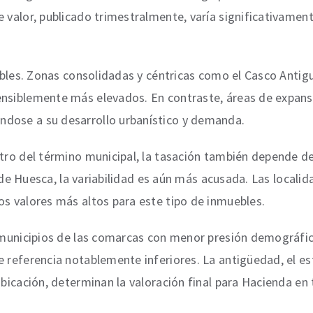
 valor, publicado trimestralmente, varía significativamente
otables. Zonas consolidadas y céntricas como el Casco Ant
ensiblemente más elevados. En contraste, áreas de expans
ndose a su desarrollo urbanístico y demanda.
ntro del término municipal, la tasación también depende de
ia de Huesca, la variabilidad es aún más acusada. Las local
os valores más altos para este tipo de inmuebles.
n municipios de las comarcas con menor presión demográfic
e referencia notablemente inferiores. La antigüedad, el e
ubicación, determinan la valoración final para Hacienda en 