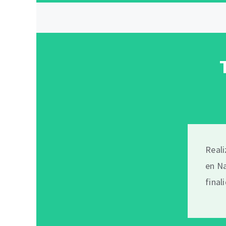
Reali
en Na
final