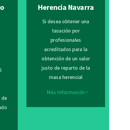
 o
Herencia Navarra
Si desea obtener una
tasación por
profesionales
n
acreditados para la
obtención de un valor
justo de reparto de la
l
masa herencial
s
Más Información
n de
ado