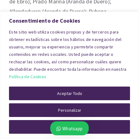
de Ebro); Prado Marina (Aranda de Duero);
Allendeduero (Aranda de Duero); Rubena
Consentimiento de Cookies
(Rubena); Quintanadueñas (Quintanadueñas);
Villafría (Burgos); Valdorros (Valdorros).
Este sitio web utiliza cookies propias y de terceros para
obtener estadísticas sobre los hábitos de navegación del
usuario, mejorar su experiencia y permitirle compartir
Solar o Terreno en Burgos
contenidos en redes sociales. Usted puede aceptar o
rechazar las cookies, así como personalizar cuáles quiere
deshabilitar. Puede encontrar toda la información en nuestra
Las tasaciones de solares y terrenos en Burgos
Política de Cookies
requieren un análisis urbanístico completo:
clasificación del suelo, edificabilidad,
Aceptar Todo
planeamiento vigente, servicios disponibles,
accesos y aprovechamiento urbanístico.
Personalizar
En suelos urbanos consolidados se utiliza el
Rechazar Todo
Whatsapp
método de comparación, mientras que en