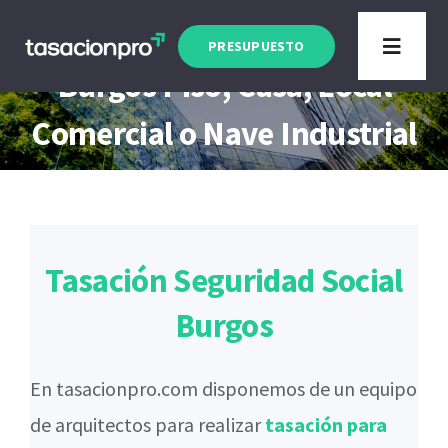
Saltar
Tasación Seguridad Social
al
PRESUPUESTO
Toggle
Burgos Piso, Casa, Local
contenido
Navigat
Tipo de Inmueble
Comercial o Nave Industrial
Finalidad
Blog
Tasación Seguridad Social
Burgos
En tasacionpro.com disponemos de un equipo
de arquitectos para realizar
tasación para