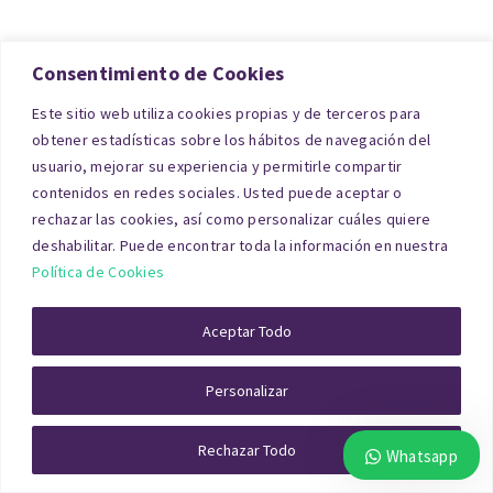
Para viviendas unifamiliares o residencias
Consentimiento de Cookies
habituales, disponemos de tasadores
Este sitio web utiliza cookies propias y de terceros para
especializados que elaboran la
tasación de casa
obtener estadísticas sobre los hábitos de navegación del
usuario, mejorar su experiencia y permitirle compartir
en Burgos
conforme a la normativa ECO 805/2003
contenidos en redes sociales. Usted puede aceptar o
y con plena validez en procesos de Segunda
rechazar las cookies, así como personalizar cuáles quiere
Oportunidad.
deshabilitar. Puede encontrar toda la información en nuestra
Política de Cookies
Tasación de Local Comercial
Aceptar Todo
Burgos
Personalizar
En locales, el método de capitalización de rentas
Rechazar Todo
Whatsapp
es determinante: importe de alquiler,