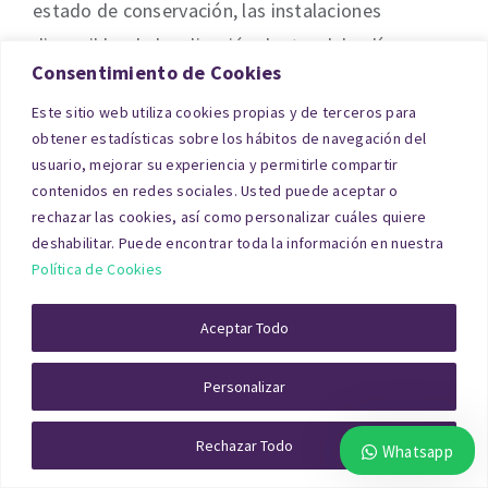
estado de conservación, las instalaciones
disponibles, la localización dentro del polígono y
Consentimiento de Cookies
la demanda logística en la zona.
Este sitio web utiliza cookies propias y de terceros para
Si su empresa o usted como particular necesita
obtener estadísticas sobre los hábitos de navegación del
usuario, mejorar su experiencia y permitirle compartir
liquidar la plusvalía de una nave, le
contenidos en redes sociales. Usted puede aceptar o
recomendamos solicitar una
tasación de nave
rechazar las cookies, así como personalizar cuáles quiere
industrial en Cuenca
para garantizar que el
deshabilitar. Puede encontrar toda la información en nuestra
Política de Cookies
impuesto se ajusta a la realidad.
Aceptar Todo
Tenemos experiencia en tasaciones de naves
industriales en SEPES (Cuenca); Cañadillas
Personalizar
(Cuenca); Senda de los Pastores (Tarancón); El
Carmen (Motilla del Palancar); San Clemente (San
Rechazar Todo
Whatsapp
Clemente); Horcajo de Santiago (Horcajo de