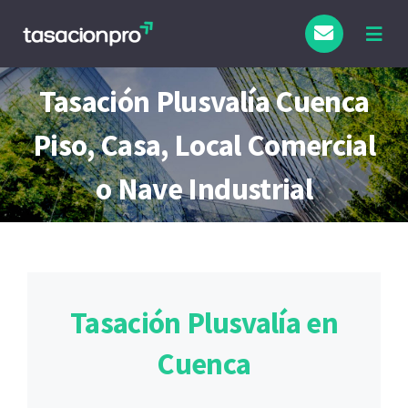
Saltar
al
Togg
Navig
contenido
Tipo de Inmueble
Tasación Plusvalía Cuenca
Piso, Casa, Local Comercial
Finalidad
o Nave Industrial
Blog
Tasación Plusvalía en
Cuenca