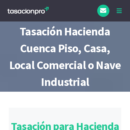
Saltar
al
Togg
Navig
contenido
Tasación Hacienda
Cuenca Piso, Casa,
Local Comercial o Nave
Industrial
Tasación para Hacienda