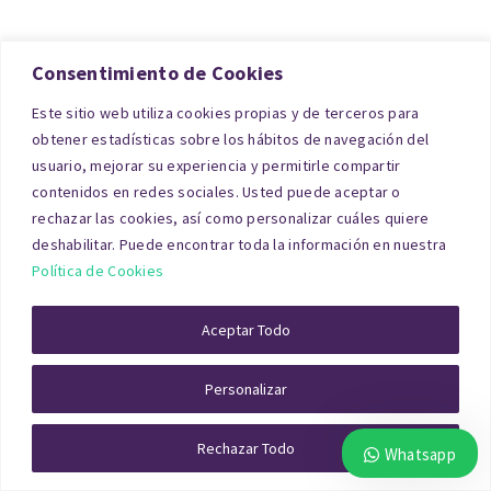
Consentimiento de Cookies
Este sitio web utiliza cookies propias y de terceros para
obtener estadísticas sobre los hábitos de navegación del
usuario, mejorar su experiencia y permitirle compartir
Un informe técnico de
tasación de finca rústica
contenidos en redes sociales. Usted puede aceptar o
en Cuenca
garantiza un valor justo y realista del
rechazar las cookies, así como personalizar cuáles quiere
deshabilitar. Puede encontrar toda la información en nuestra
terreno, evitando sobrevaloraciones.
Política de Cookies
En zonas rurales de Cuenca, este tipo de informes
Aceptar Todo
son indispensables para herencias, transmisiones
o liquidaciones.
Personalizar
Tasación de Activos
Rechazar Todo
Whatsapp
Inmobiliarios para empresas en