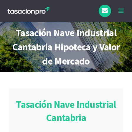
Saltar
al
Togg
Navig
contenido
Tipo de Inmueble
Tasación Nave Industrial
Cantabria Hipoteca y Valor
Finalidad
de Mercado
Blog
Tasación Nave Industrial
Cantabria