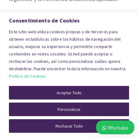
En
tasacionpro.com
puede encontrar a los
Consentimiento de Cookies
mejores tasadores profesionales, con amplia
Este sitio web utiliza cookies propias y de terceros para
experiencia en todo tipo de inmuebles, incluidas
obtener estadísticas sobre los hábitos de navegación del
las naves industriales, y obtener un presupuesto
usuario, mejorar su experiencia y permitirle compartir
sin compromiso.
contenidos en redes sociales. Usted puede aceptar o
rechazar las cookies, así como personalizar cuáles quiere
deshabilitar. Puede encontrar toda la información en nuestra
Factores que influyen en la
Política de Cookies
tasación de naves industriales
Aceptar Todo
en Cantabria
Personalizar
Los técnicos especializados en la valoración de
Rechazar Todo
naves industriales en Cantabria tienen en cuenta
Whatsapp
múltiples variables: ubicación industrial en