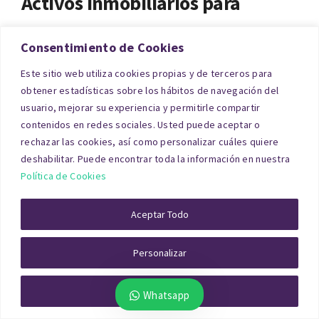
Activos inmobiliarios para
empresas
Consentimiento de Cookies
Este sitio web utiliza cookies propias y de terceros para
En divorcios donde existen participaciones
obtener estadísticas sobre los hábitos de navegación del
empresariales o inmuebles afectos a una
usuario, mejorar su experiencia y permitirle compartir
actividad económica, la valoración es más
contenidos en redes sociales. Usted puede aceptar o
rechazar las cookies, así como personalizar cuáles quiere
compleja. No solo se requiere una tasación de
deshabilitar. Puede encontrar toda la información en nuestra
inmuebles, sino también una valoración de
Política de Cookies
empresas y activos. Se analizan estados
contables, operaciones vinculadas, valoraciones
Aceptar Todo
para procesos administrativos y tributarios,
Personalizar
además de estudios de mercado sectoriales.
Rechazar Todo
Puede solicitar presupuesto para la
tasación de
Whatsapp
activos de empresas en Cantabria
para divorcio a