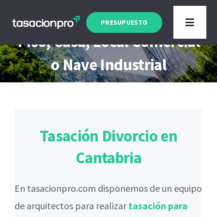
Saltar
Tasación Divorcio Cantabria
al
PRESUPUESTO
Toggle
Piso, Casa, Local Comercial
contenido
Navigat
Tipo de Inmueble
o Nave Industrial
Finalidad
Blog
Tasación Divorcio en
Cantabria
En tasacionpro.com disponemos de un equipo
de arquitectos para realizar
tasación para