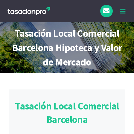
Saltar
al
Togg
Navig
contenido
Tipo de Inmueble
Tasación Local Comercial
Barcelona Hipoteca y Valor
Finalidad
de Mercado
Blog
Tasación Local Comercial
Barcelona