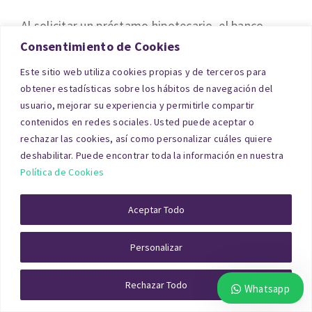
Al solicitar un préstamo hipotecario, el banco
Consentimiento de Cookies
necesita comprobar que el local ofrecido como
garantía tiene el valor suficiente. Por eso exige
Este sitio web utiliza cookies propias y de terceros para
obtener estadísticas sobre los hábitos de navegación del
una tasación de local comercial para hipoteca en
usuario, mejorar su experiencia y permitirle compartir
Barcelona realizada por una sociedad
contenidos en redes sociales. Usted puede aceptar o
homologada por el
Banco de España
.
rechazar las cookies, así como personalizar cuáles quiere
deshabilitar. Puede encontrar toda la información en nuestra
Política de Cookies
Aceptar Todo
Personalizar
Rechazar Todo
Whatsapp