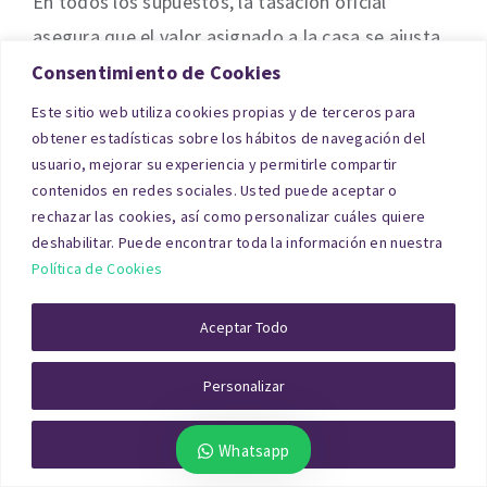
En todos los supuestos, la tasación oficial
asegura que el valor asignado a la casa se ajusta
a la realidad del mercado.
Consentimiento de Cookies
Este sitio web utiliza cookies propias y de terceros para
Hipoteca
obtener estadísticas sobre los hábitos de navegación del
usuario, mejorar su experiencia y permitirle compartir
contenidos en redes sociales. Usted puede aceptar o
Cuando se solicita un préstamo hipotecario, la
rechazar las cookies, así como personalizar cuáles quiere
entidad bancaria exige un informe oficial que
deshabilitar. Puede encontrar toda la información en nuestra
Política de Cookies
certifique el valor del inmueble. La
tasación de
casa
en Barcelona para hipoteca debe realizarla
Aceptar Todo
una sociedad homologada por el
Banco de
España
y cumplir la normativa
ECO/805/2003
.
Personalizar
Rechazar Todo
Whatsapp