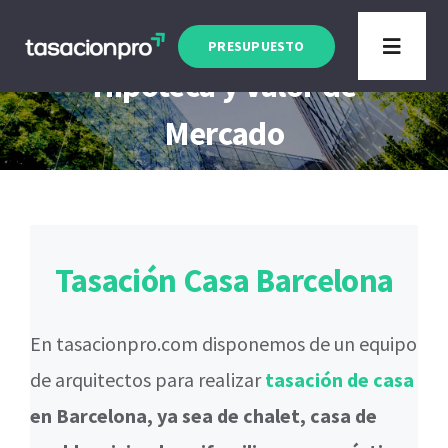
Saltar
Tasación Casa Barcelona
al
PRESUPUESTO
Toggle
Hipoteca y Valor de
contenido
Navigat
Tipo de Inmueble
Mercado
Finalidad
Blog
Tasación Casa Barcelona
En tasacionpro.com disponemos de un equipo
de arquitectos para realizar
tasación de casa
en Barcelona, ya sea de chalet, casa de