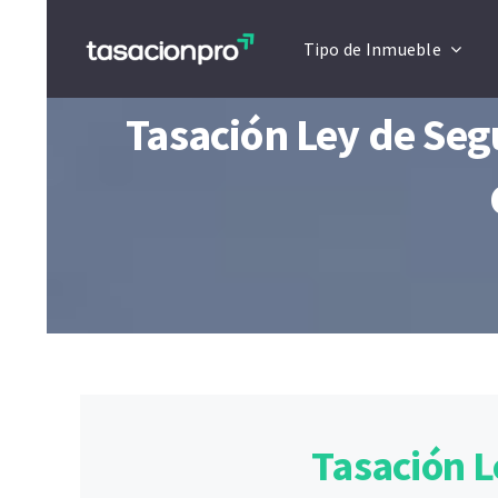
Saltar
Tipo de Inmueble
al
contenido
Tasación Ley de Se
Tasación 