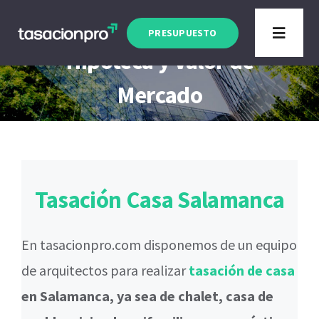
Saltar
Tasación Casa Salamanca
al
PRESUPUESTO
Toggle
Hipoteca y Valor de
contenido
Navigat
Tipo de Inmueble
Mercado
Finalidad
Blog
Tasación Casa Salamanca
En tasacionpro.com disponemos de un equipo
de arquitectos para realizar
tasación de casa
en Salamanca, ya sea de chalet, casa de