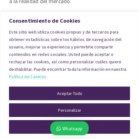
a la realidad del mercado.
Hipoteca
Consentimiento de Cookies
Este sitio web utiliza cookies propias y de terceros para
obtener estadísticas sobre los hábitos de navegación del
Cuando se solicita un préstamo hipotecario, la
usuario, mejorar su experiencia y permitirle compartir
entidad bancaria exige un informe oficial que
contenidos en redes sociales. Usted puede aceptar o
certifique el valor del inmueble. La
tasación de
rechazar las cookies, así como personalizar cuáles quiere
deshabilitar. Puede encontrar toda la información en nuestra
casa
en Salamanca para hipoteca debe realizarla
Política de Cookies
una sociedad homologada por el
Banco de
España
y cumplir la normativa
ECO/805/2003
.
Aceptar Todo
Personalizar
Rechazar Todo
Whatsapp