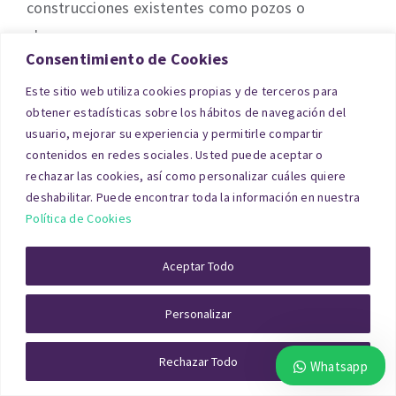
construcciones existentes como pozos o
almacenes.
Consentimiento de Cookies
Este sitio web utiliza cookies propias y de terceros para
obtener estadísticas sobre los hábitos de navegación del
usuario, mejorar su experiencia y permitirle compartir
contenidos en redes sociales. Usted puede aceptar o
rechazar las cookies, así como personalizar cuáles quiere
deshabilitar. Puede encontrar toda la información en nuestra
Política de Cookies
Un informe técnico de
tasación de finca rústica
Aceptar Todo
en Alicante
garantiza un valor justo y realista del
Personalizar
terreno, evitando sobrevaloraciones.
Rechazar Todo
En zonas rurales de Alicante, este tipo de
Whatsapp
informes son indispensables para herencias,