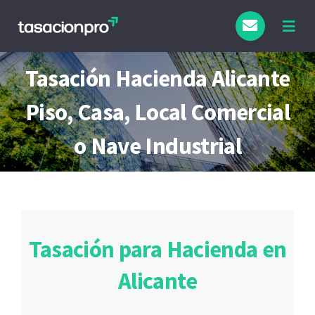
Saltar
al
Togg
Navig
contenido
Tipo de Inmueble
Tasación Hacienda Alicante
Piso, Casa, Local Comercial
Finalidad
o Nave Industrial
Blog
Tasación para Hacienda en
Alicante