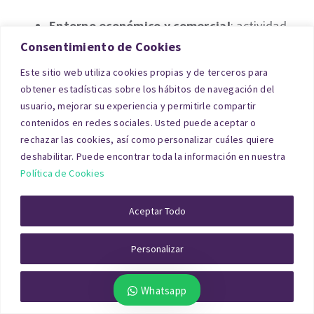
Entorno económico y comercial
: actividad
Consentimiento de Cookies
del barrio, competencia existente, tendencia
del mercado y nivel de renta de la zona.
Este sitio web utiliza cookies propias y de terceros para
obtener estadísticas sobre los hábitos de navegación del
La combinación de todos estos elementos
usuario, mejorar su experiencia y permitirle compartir
contenidos en redes sociales. Usted puede aceptar o
permite establecer un valor ajustado a la realidad,
rechazar las cookies, así como personalizar cuáles quiere
imprescindible para cualquier negociación.
deshabilitar. Puede encontrar toda la información en nuestra
Política de Cookies
Hipoteca
Aceptar Todo
Al solicitar un préstamo hipotecario, el banco
Personalizar
necesita comprobar que el local ofrecido como
garantía tiene el valor suficiente. Por eso exige
Rechazar Todo
Whatsapp
una tasación de local comercial para hipoteca en