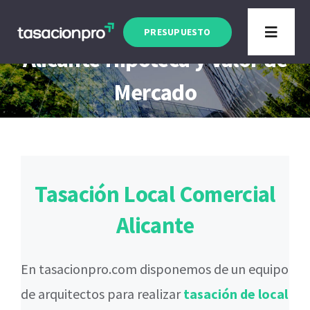
Saltar
Tasación Local Comercial
al
PRESUPUESTO
Toggle
Alicante Hipoteca y Valor de
contenido
Navigat
Tipo de Inmueble
Mercado
Finalidad
Blog
Tasación Local Comercial
Alicante
En tasacionpro.com disponemos de un equipo
de arquitectos para realizar
tasación de local