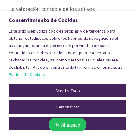
La valoración contable de los activos
inmobiliarios de una empresa es un paso
Consentimiento de Cookies
imprescindible para que los balances reflejen la
Este sitio web utiliza cookies propias y de terceros para
realidad económica de la organización. En Murcia
obtener estadísticas sobre los hábitos de navegación del
usuario, mejorar su experiencia y permitirle compartir
contamos con una amplia experiencia en la
contenidos en redes sociales. Usted puede aceptar o
realización de informes de tasación de activos
rechazar las cookies, así como personalizar cuáles quiere
con fines contables.
deshabilitar. Puede encontrar toda la información en nuestra
Política de Cookies
Un informe de este tipo requiere un análisis
Aceptar Todo
exhaustivo que tenga en cuenta factores como el
precio medio por metro cuadrado en la zona, la
Personalizar
tipología del inmueble y la metodología de
valoración más adecuada. Nuestro equipo aplica
Rechazar Todo
Whatsapp
técnicas reconocidas por el Banco de España para