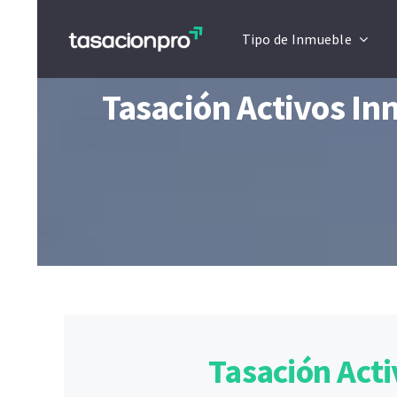
Saltar
Tipo de Inmueble
al
contenido
Tasación Activos In
Tasación Act