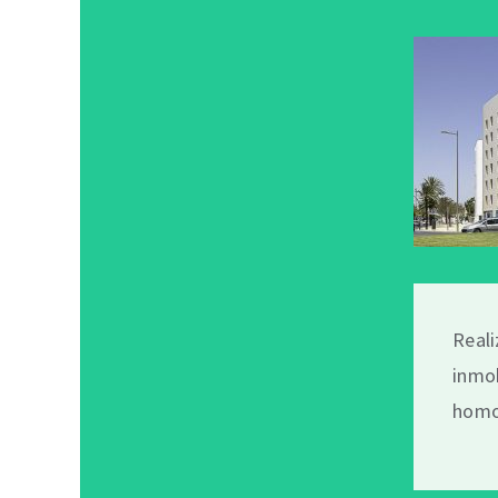
Reali
inmob
homol