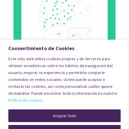
Consentimiento de Cookies
Este sitio web utiliza cookies propias y de terceros para
Tipo de Inmueble
obtener estadísticas sobre los hábitos de navegación del
usuario, mejorar su experiencia y permitirle compartir
Finalidad
contenidos en redes sociales. Usted puede aceptar o
rechazar las cookies, así como personalizar cuáles quiere
Blog
deshabilitar. Puede encontrar toda la información en nuestra
Política de Cookies
© Copyright 2026|tasacionpro.com
TASACIONES
INMOBILIARIAS
|
PREGUNTAS FRECUENTES
|
POLITICA DE
Aceptar Todo
PRIVACIDAD
|
POLITICA DE COOKIES
|
AVISO LEGAL
|
QUIENES
SOMOS