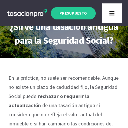
Saltar
Artículo actualizado a Enero 2026
al
PRESUPUESTO
Toggle
contenido
Navigat
¿Sirve una tasación antigua
Tipo de Inmueble
para la Seguridad Social?
Finalidad
Blog
En la práctica, no suele ser recomendable. Aunque
no existe un plazo de caducidad fijo, la Seguridad
Social puede
rechazar o requerir la
actualización
de una tasación antigua si
considera que no refleja el valor actual del
inmueble o si han cambiado las condiciones del