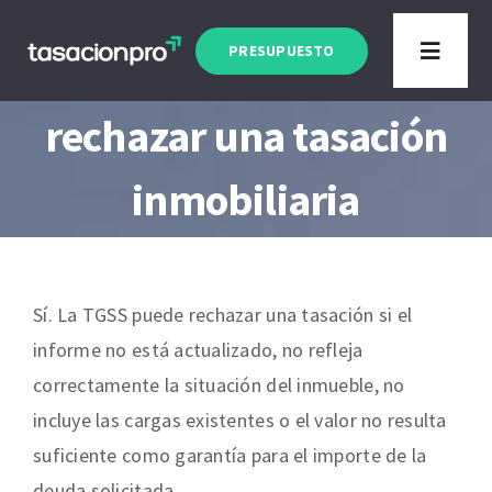
Saltar
Artículo actualizado a Enero 2026
al
PRESUPUESTO
¿Puede la TGSS
Toggle
contenido
Navigat
rechazar una tasación
inmobiliaria
Sí. La TGSS puede rechazar una tasación si el
informe no está actualizado, no refleja
correctamente la situación del inmueble, no
incluye las cargas existentes o el valor no resulta
suficiente como garantía para el importe de la
deuda solicitada.