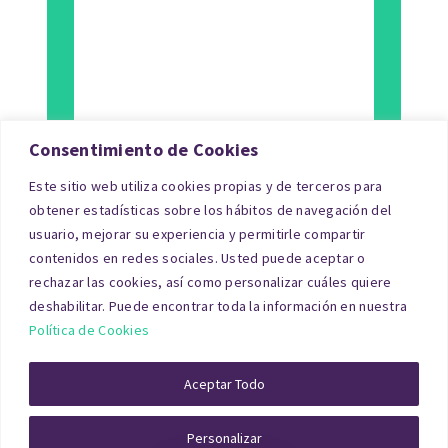
Consentimiento de Cookies
Este sitio web utiliza cookies propias y de terceros para
Tipo de Inmueble
obtener estadísticas sobre los hábitos de navegación del
usuario, mejorar su experiencia y permitirle compartir
Finalidad
contenidos en redes sociales. Usted puede aceptar o
rechazar las cookies, así como personalizar cuáles quiere
Blog
deshabilitar. Puede encontrar toda la información en nuestra
Política de Cookies
© Copyright 2026|tasacionpro.com
TASACIONES
INMOBILIARIAS
|
PREGUNTAS FRECUENTES
|
POLITICA DE
Aceptar Todo
PRIVACIDAD
|
POLITICA DE COOKIES
|
AVISO LEGAL
|
QUIENES
SOMOS
Personalizar