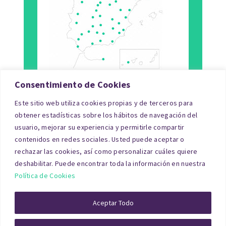
Consentimiento de Cookies
Este sitio web utiliza cookies propias y de terceros para
Tipo de Inmueble
obtener estadísticas sobre los hábitos de navegación del
usuario, mejorar su experiencia y permitirle compartir
Finalidad
contenidos en redes sociales. Usted puede aceptar o
rechazar las cookies, así como personalizar cuáles quiere
Blog
deshabilitar. Puede encontrar toda la información en nuestra
Política de Cookies
© Copyright 2026|tasacionpro.com
TASACIONES
INMOBILIARIAS
|
PREGUNTAS FRECUENTES
|
POLITICA DE
Aceptar Todo
PRIVACIDAD
|
POLITICA DE COOKIES
|
AVISO LEGAL
|
QUIENES
SOMOS