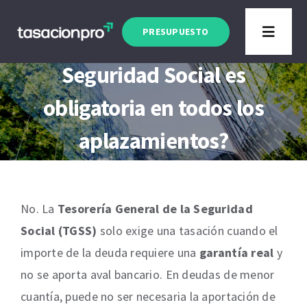
Saltar
Artículo actualizado a Enero 2026
al
PRESUPUESTO
¿La tasación para la
Toggle
contenido
Navigat
Seguridad Social es
Tipo de Inmueble
obligatoria en todos los
Finalidad
aplazamientos?
Blog
No. La
Tesorería General de la Seguridad
Social
(TGSS)
solo exige una tasación cuando el
importe de la deuda requiere una
garantía real
y
no se aporta aval bancario. En deudas de menor
cuantía, puede no ser necesaria la aportación de