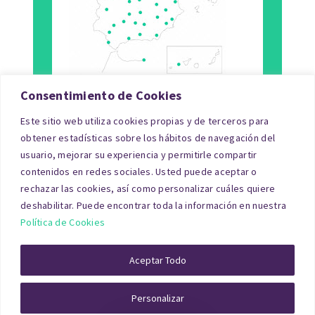
Consentimiento de Cookies
Este sitio web utiliza cookies propias y de terceros para
Tipo de Inmueble
obtener estadísticas sobre los hábitos de navegación del
usuario, mejorar su experiencia y permitirle compartir
Finalidad
contenidos en redes sociales. Usted puede aceptar o
rechazar las cookies, así como personalizar cuáles quiere
Blog
deshabilitar. Puede encontrar toda la información en nuestra
Política de Cookies
© Copyright 2026|tasacionpro.com
TASACIONES
INMOBILIARIAS
|
PREGUNTAS FRECUENTES
|
POLITICA DE
Aceptar Todo
PRIVACIDAD
|
POLITICA DE COOKIES
|
AVISO LEGAL
|
QUIENES
SOMOS
Personalizar