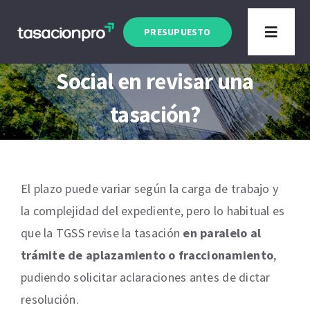
Saltar
Artículo actualizado a Enero 2026
al
PRESUPUESTO
Toggle
¿Cuánto tarda la Seguridad
contenido
Navigat
Social en revisar una
Tipo de Inmueble
tasación?
Finalidad
Blog
El plazo puede variar según la carga de trabajo y
la complejidad del expediente, pero lo habitual es
que la TGSS revise la tasación
en paralelo al
trámite de aplazamiento o fraccionamiento
,
pudiendo solicitar aclaraciones antes de dictar
resolución.