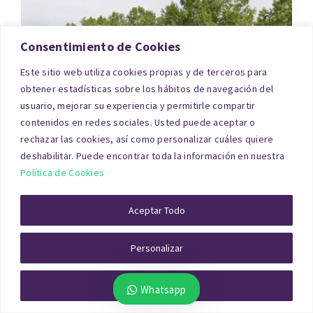
Consentimiento de Cookies
Este sitio web utiliza cookies propias y de terceros para
obtener estadísticas sobre los hábitos de navegación del
usuario, mejorar su experiencia y permitirle compartir
contenidos en redes sociales. Usted puede aceptar o
rechazar las cookies, así como personalizar cuáles quiere
En este caso, el tasador analiza si es posible
deshabilitar. Puede encontrar toda la información en nuestra
Política de Cookies
transformarlo en suelo urbano, qué limitaciones
existen y cómo se comparan los precios con otros
Aceptar Todo
terrenos urbanizables cercanos. Una
tasación
homologada
garantiza que el valor reflejado es
Personalizar
realista y defendible ante cualquier entidad.
Rechazar Todo
Whatsapp
Tasación Terreno Rústico Jaén