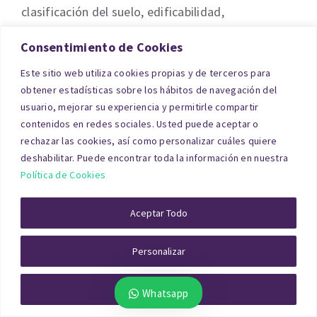
clasificación del suelo, edificabilidad,
planeamiento vigente, servicios disponibles,
Consentimiento de Cookies
accesos y aprovechamiento urbanístico.
Este sitio web utiliza cookies propias y de terceros para
En suelos urbanos consolidados se utiliza el
obtener estadísticas sobre los hábitos de navegación del
método de comparación, mientras que en
usuario, mejorar su experiencia y permitirle compartir
terrenos urbanizables o no desarrollados se
contenidos en redes sociales. Usted puede aceptar o
rechazar las cookies, así como personalizar cuáles quiere
emplea el método residual estático o dinámico.
deshabilitar. Puede encontrar toda la información en nuestra
Política de Cookies
Aceptar Todo
Personalizar
Rechazar Todo
Whatsapp
Las sociedades homologadas por el Banco de