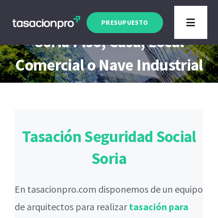
Saltar
Tasación Seguridad Social
al
PRESUPUESTO
Toggle
Soria Piso, Casa, Local
contenido
Navigat
Tipo de Inmueble
Comercial o Nave Industrial
Finalidad
Blog
Tasación Seguridad Social
Soria
En tasacionpro.com disponemos de un equipo
de arquitectos para realizar
tasación para