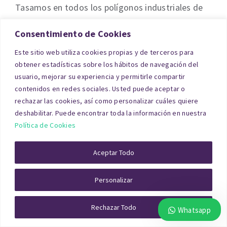
Tasamos en todos los polígonos industriales de
Granada, como Juncaril (Albolote/Atarfe); Asegra
Consentimiento de Cookies
(Peligros); El Florío (Granada); Escúzar (Escúzar);
Este sitio web utiliza cookies propias y de terceros para
Santa Fe (Santa Fe); Motril El Vadillo (Motril);
obtener estadísticas sobre los hábitos de navegación del
Polígono de Armilla (Armilla); Loja (Loja); Baza
usuario, mejorar su experiencia y permitirle compartir
(Baza); Guadix (Guadix).
contenidos en redes sociales. Usted puede aceptar o
rechazar las cookies, así como personalizar cuáles quiere
deshabilitar. Puede encontrar toda la información en nuestra
Solar o Terreno en Granada
Política de Cookies
Las tasaciones de solares y terrenos en Granada
Aceptar Todo
requieren un análisis urbanístico completo:
Personalizar
clasificación del suelo, edificabilidad,
planeamiento vigente, servicios disponibles,
Rechazar Todo
Whatsapp
accesos y aprovechamiento urbanístico.