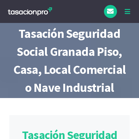
Saltar
al
Togg
Navig
contenido
Tasación Seguridad
Social Granada Piso,
Casa, Local Comercial
o Nave Industrial
Tasación Seguridad