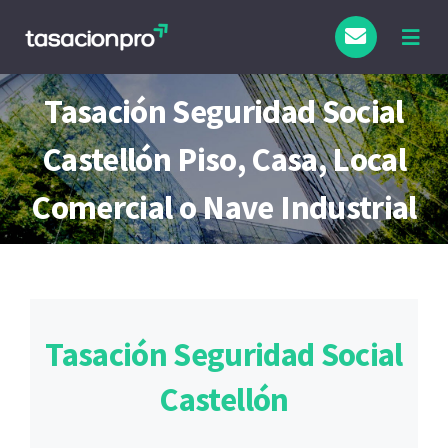
Saltar
al
Togg
Navig
contenido
Tipo de Inmueble
Tasación Seguridad Social
Castellón Piso, Casa, Local
Finalidad
Comercial o Nave Industrial
Blog
Tasación Seguridad Social
Castellón