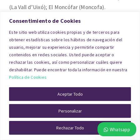
(La Vall d’Uixó); El Moncófar (Moncofa).
Consentimiento de Cookies
Solar o Terreno en Castellón
Este sitio web utiliza cookies propias y de terceros para
obtener estadísticas sobre los hábitos de navegación del
Las tasaciones de solares y terrenos en Castellón
usuario, mejorar su experiencia y permitirle compartir
contenidos en redes sociales. Usted puede aceptar o
requieren un análisis urbanístico completo:
rechazar las cookies, así como personalizar cuáles quiere
clasificación del suelo, edificabilidad,
deshabilitar. Puede encontrar toda la información en nuestra
planeamiento vigente, servicios disponibles,
Política de Cookies
accesos y aprovechamiento urbanístico.
Aceptar Todo
En suelos urbanos consolidados se utiliza el
método de comparación, mientras que en
Personalizar
terrenos urbanizables o no desarrollados se
emplea el método residual estático o dinámico.
Rechazar Todo
Whatsapp