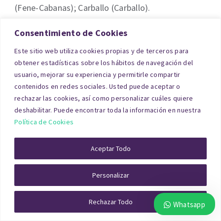
(Fene-Cabanas); Carballo (Carballo).
Consentimiento de Cookies
Solar o Terreno en A Coruña
Este sitio web utiliza cookies propias y de terceros para
obtener estadísticas sobre los hábitos de navegación del
Las tasaciones de solares y terrenos en A Coruña
usuario, mejorar su experiencia y permitirle compartir
requieren un análisis urbanístico completo:
contenidos en redes sociales. Usted puede aceptar o
rechazar las cookies, así como personalizar cuáles quiere
clasificación del suelo, edificabilidad,
deshabilitar. Puede encontrar toda la información en nuestra
planeamiento vigente, servicios disponibles,
Política de Cookies
accesos y aprovechamiento urbanístico.
En suelos urbanos consolidados se utiliza el
Aceptar Todo
método de comparación, mientras que en
Personalizar
terrenos urbanizables o no desarrollados se
emplea el método residual estático o dinámico.
Rechazar Todo
Whatsapp