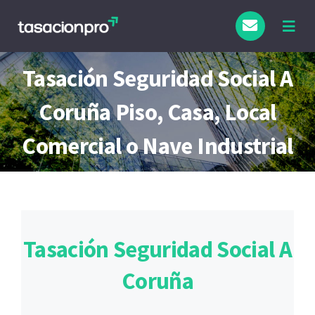
Saltar
al
Togg
Navig
contenido
Tipo de Inmueble
Tasación Seguridad Social A
Coruña Piso, Casa, Local
Finalidad
Comercial o Nave Industrial
Blog
Tasación Seguridad Social A
Coruña