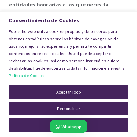
entidades bancarias a las que necesita
solicitar hipoteca
Consentimiento de Cookies
Este sitio web utiliza cookies propias y de terceros para
SOLICITE PRESUPUESTO EN 1MIN
obtener estadísticas sobre los hábitos de navegación del
usuario, mejorar su experiencia y permitirle compartir
Divorcio / extinción de
contenidos en redes sociales. Usted puede aceptar o
rechazar las cookies, así como personalizar cuáles quiere
condominio
deshabilitar. Puede encontrar toda la información en nuestra
Política de Cookies
En un proceso de divorcio, cuando existe un
Aceptar Todo
inmueble en común, la
tasación piso divorcio
Albacete para extinción de condominio
resulta
Personalizar
imprescindible. Este informe establece con
objetividad cuál es el valor real de mercado del
Rechazar Todo
Whatsapp
piso compartido, evitando disputas entre las