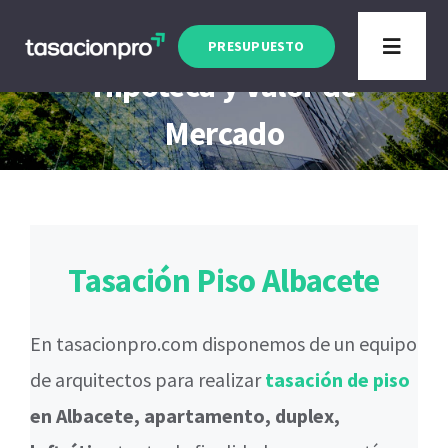
Saltar
Tasación Piso Albacete
al
PRESUPUESTO
Toggle
Hipoteca y Valor de
contenido
Navigat
Tipo de Inmueble
Mercado
Finalidad
Blog
Tasación Piso Albacete
En tasacionpro.com disponemos de un equipo
de arquitectos para realizar
tasación de piso
en Albacete, apartamento, duplex,