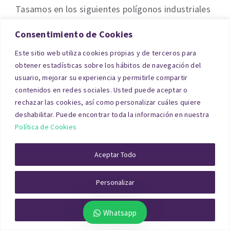
Tasamos en los siguientes polígonos industriales
de Ávila: Las Hervencias (Ávila); Vicolozano (Ávila);
Consentimiento de Cookies
Vicente Aleixandre (Ávila); Polígono de Arévalo
Este sitio web utiliza cookies propias y de terceros para
(Arévalo); La Colilla (La Colilla); Sanchidrián
obtener estadísticas sobre los hábitos de navegación del
(Sanchidrián); El Fresno (El Fresno); Cebreros
usuario, mejorar su experiencia y permitirle compartir
contenidos en redes sociales. Usted puede aceptar o
(Cebreros); Las Navas (Las Navas del Marqués);
rechazar las cookies, así como personalizar cuáles quiere
Navaluenga (Navaluenga)
deshabilitar. Puede encontrar toda la información en nuestra
Política de Cookies
Solares y Terrenos
Aceptar Todo
Las tasaciones de solares o terrenos deben
Personalizar
reflejar la clasificación del suelo (urbano,
urbanizable o rústico), la edificabilidad, la
Rechazar Todo
Whatsapp
accesibilidad y los servicios disponibles. El