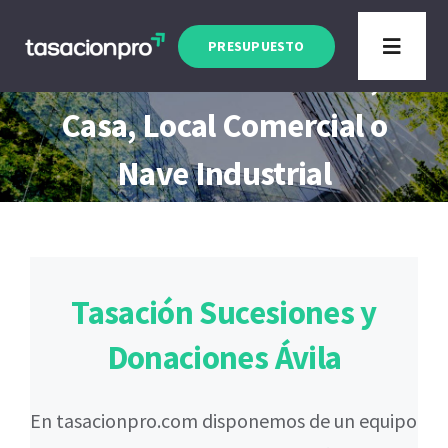
Saltar
Tasación Sucesiones y
al
PRESUPUESTO
Toggle
Donaciones Ávila Piso,
contenido
Navigat
Tipo de Inmueble
Casa, Local Comercial o
Nave Industrial
Finalidad
Blog
Tasación Sucesiones y
Donaciones Ávila
En tasacionpro.com disponemos de un equipo