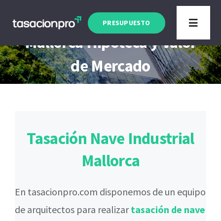
Saltar
Tasación Nave Industrial
al
PRESUPUESTO
Toggle
Mallorca Hipoteca y Valor
contenido
Navigat
Tipo de Inmueble
de Mercado
Finalidad
Blog
Tasación Nave Industrial
Mallorca
En tasacionpro.com disponemos de un equipo
de arquitectos para realizar
tasación de nave