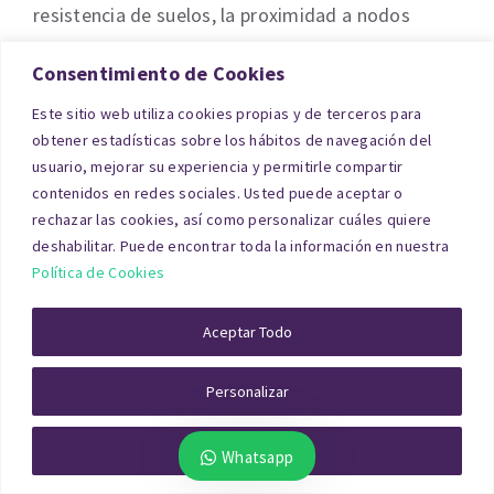
resistencia de suelos, la proximidad a nodos
logísticos y la normativa urbanística aplicable.
Consentimiento de Cookies
En
tasacionpro.com
puede encontrar a los
Este sitio web utiliza cookies propias y de terceros para
obtener estadísticas sobre los hábitos de navegación del
mejores tasadores profesionales, con amplia
usuario, mejorar su experiencia y permitirle compartir
experiencia en todo tipo de inmuebles, incluidas
contenidos en redes sociales. Usted puede aceptar o
las naves industriales, y obtener un presupuesto
rechazar las cookies, así como personalizar cuáles quiere
deshabilitar. Puede encontrar toda la información en nuestra
sin compromiso.
Política de Cookies
Factores que influyen en la
Aceptar Todo
tasación de naves industriales
Personalizar
en Mallorca
Rechazar Todo
Whatsapp
Los técnicos especializados en la valoración de