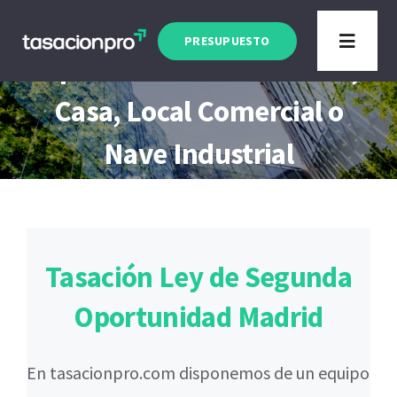
Saltar
Tasación Ley de Segunda
al
PRESUPUESTO
Toggle
Oportunidad Madrid Piso,
contenido
Navigat
Tipo de Inmueble
Casa, Local Comercial o
Nave Industrial
Finalidad
Blog
Tasación Ley de Segunda
Oportunidad Madrid
En tasacionpro.com disponemos de un equipo