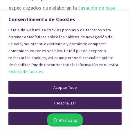
especializados que elaboran la
tasación de casa
en Madrid
conforme a la normativa ECO 805/2003
Consentimiento de Cookies
y con plena validez en procesos de Segunda
Este sitio web utiliza cookies propias y de terceros para
Oportunidad.
obtener estadísticas sobre los hábitos de navegación del
usuario, mejorar su experiencia y permitirle compartir
contenidos en redes sociales. Usted puede aceptar o
Tasación de Local Comercial
rechazar las cookies, así como personalizar cuáles quiere
Madrid
deshabilitar. Puede encontrar toda la información en nuestra
Política de Cookies
En locales, el método de capitalización de rentas
Aceptar Todo
es determinante: importe de alquiler,
ocupación/vacancia, duración del contrato,
Personalizar
gastos repercutibles, ubicación comercial,
Rechazar Todo
Whatsapp
visibilidad y flujo peatonal. Si el local está