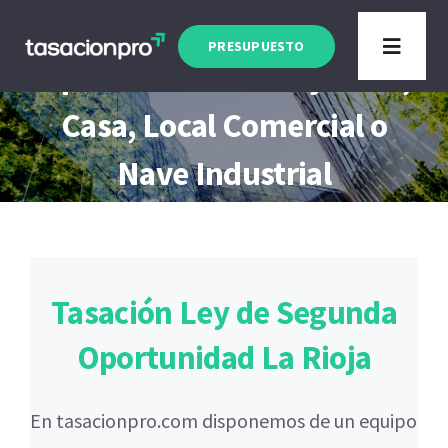
Saltar
Tasación Ley de Segunda
al
PRESUPUESTO
Toggle
Oportunidad La Rioja Piso,
contenido
Navigat
Tipo de Inmueble
Casa, Local Comercial o
Nave Industrial
Finalidad
Blog
Tasación Ley de Segunda
Oportunidad La Rioja
En tasacionpro.com disponemos de un equipo