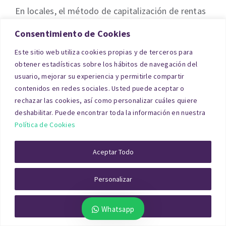
En locales, el método de capitalización de rentas
es determinante: importe de alquiler,
Consentimiento de Cookies
ocupación/vacancia, duración del contrato,
Este sitio web utiliza cookies propias y de terceros para
gastos repercutibles, ubicación comercial,
obtener estadísticas sobre los hábitos de navegación del
visibilidad y flujo peatonal. Si el local está
usuario, mejorar su experiencia y permitirle compartir
contenidos en redes sociales. Usted puede aceptar o
alquilado, el cash flow real condiciona el valor y
rechazar las cookies, así como personalizar cuáles quiere
su idoneidad para sostener un plan de pagos.
deshabilitar. Puede encontrar toda la información en nuestra
Política de Cookies
Desde la práctica, recomendamos aportar
contrato de arrendamiento, justificación de
Aceptar Todo
rentas y gastos, y licencias. Eso acelera la
Personalizar
modelización y evita requerimientos.
Rechazar Todo
Whatsapp