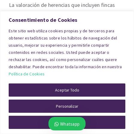
La valoración de herencias que incluyen fincas
rústicas permite a los herederos conocer el precio
Consentimiento de Cookies
medio de mercado y decidir si desean vender,
Este sitio web utiliza cookies propias y de terceros para
conservar o repartir la propiedad. Este tipo de
obtener estadísticas sobre los hábitos de navegación del
informes de
tasación de finca rústica en Huelva
usuario, mejorar su experiencia y permitirle compartir
también resultan válidos en procedimientos
contenidos en redes sociales. Usted puede aceptar o
rechazar las cookies, así como personalizar cuáles quiere
fiscales ante Hacienda.
deshabilitar. Puede encontrar toda la información en nuestra
Política de Cookies
Activos inmobiliarios para
Aceptar Todo
empresas
Personalizar
No todas las herencias corresponden a
particulares. En ocasiones, empresas heredan
Rechazar Todo
Whatsapp
inmuebles como parte de su patrimonio. En esos