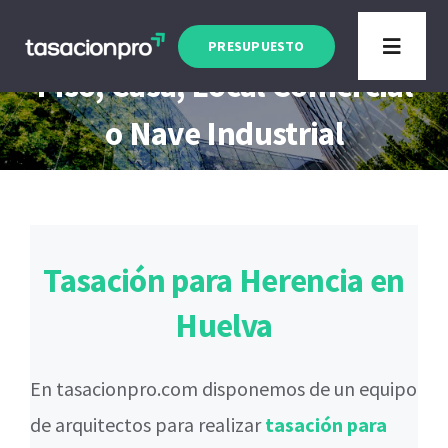
Saltar
Tasación Herencia Huelva
al
PRESUPUESTO
Toggle
Piso, Casa, Local Comercial
contenido
Navigat
Tipo de Inmueble
o Nave Industrial
Finalidad
Blog
Tasación para Herencia en
Huelva
En tasacionpro.com disponemos de un equipo
de arquitectos para realizar
tasación para